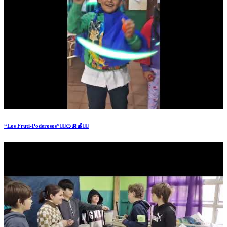
“Los Fruti-Poderosos”🦸‍♂️🍊🍌🍎🦸‍♀️